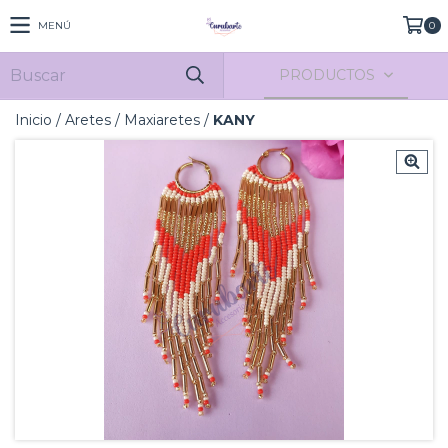
MENÚ
0
PRODUCTOS
Inicio
/
Aretes
/
Maxiaretes
/
KANY